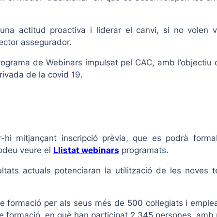
una actitud proactiva i liderar el canvi, si no vole
sector assegurador.
ograma de Webinars impulsat pel CAC, amb l’objectiu de
ivada de la covid 19.
r-hi mitjançant inscripció prèvia, que es podrà form
podeu veure el
Llistat webinars
programats.
tats actuals potenciaran la utilització de les noves
e formació per als seus més de 500 col·legiats i emple
de formació, en què han participat 2.345 persones, amb 