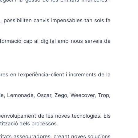
, possibiliten canvis impensables tan sols fa
sformació cap al digital amb nous serveis de
es en l’experiència-client i increments de la
mile, Lemonade, Oscar, Zego, Weecover, Trop,
esenvolupament de les noves tecnologies. Els
atització dels processos.
ntitats asseguradores, creant noves solucions