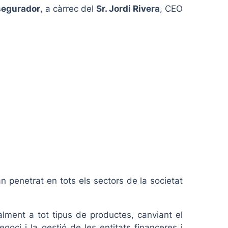
ssegurador
, a càrrec del
Sr. Jordi Rivera
, CEO
n penetrat en tots els sectors de la societat
alment a tot tipus de productes, canviant el
goci i la gestió de les entitats financeres i