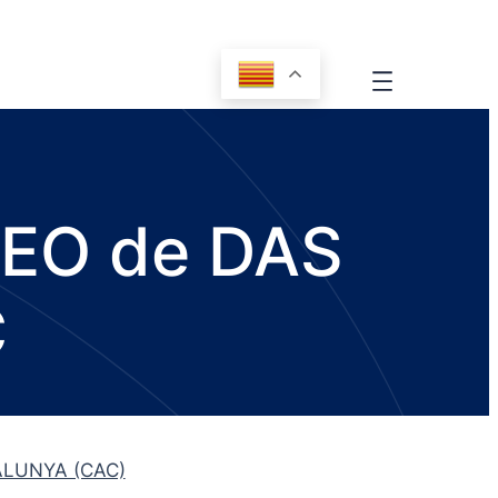
 CEO de DAS
C
ALUNYA (CAC)