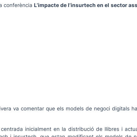
la conferència
L’impacte de l’insurtech en el sector a
Rivera va comentar que els models de negoci digitals ha
entrada inicialment en la distribució de llibres i actu
tech i insurtech, que estan modificant els models de ne