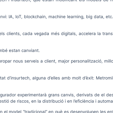
vi: IA, IoT, blockchain, machine learning, big data, etc.
ls clients, cada vegada més digitals, accelera la tran
mbé estan canviant.
opar nous serveis a client, major personalització, millor
tat d’insurtech, alguna d’elles amb molt d’èxit: Metro
ssegurador experimentarà grans canvis, derivats de el d
ió de riscos, en la distribució i en l’eficiència i autom
an el model “tradicional” en què es desenvolupen les e