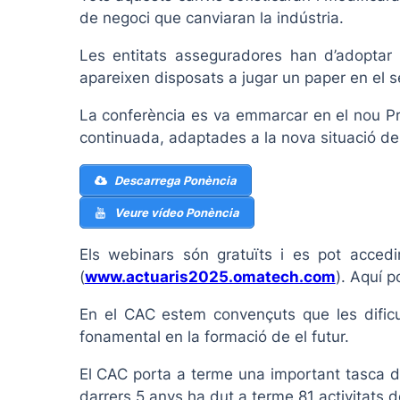
de negoci que canviaran la indústria.
Les entitats asseguradores han d’adoptar 
apareixen disposats a jugar un paper en el 
La conferència es va emmarcar en el nou Pr
continuada, adaptades a la nova situació der
Descarrega Ponència
Veure vídeo Ponència
Els webinars són gratuïts i es pot accedi
(
www.actuaris2025.omatech.com
). Aquí 
En el CAC estem convençuts que les dificul
fonamental en la formació de el futur.
El CAC porta a terme una important tasca d
darrers 5 anys ha dut a terme 81 activitats 