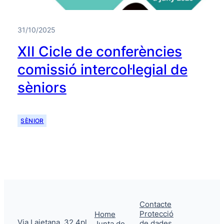
31/10/2025
XII Cicle de conferències
comissió intercol·legial de
sèniors
SÈNIOR
Contacte
Protecció
Home
Via Laietana, 32 4pl
de dades
Junta de