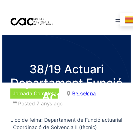
38/19 Actuari
Departament Funció
Actuarial
Jornada Completa
Barcelona
Posted 7 anys ago
Lloc de feina: Departament de Funció actuarial
i Coordinació de Solvència II (tècnic)