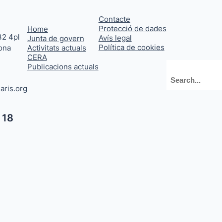
Contacte
Protecció de dades
Home
32 4pl
Avís legal
Junta de govern
Política de cookies
ona
Activitats actuals
CERA
Publicacions actuals
Cerca
aris.org
 18