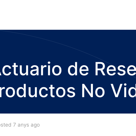
ctuario de Res
roductos No Vi
sted 7 anys ago