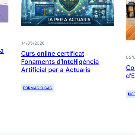
14/05/2026
da
Curs online certificat
05/
Fonaments d’Intel·ligència
Co
Artificial per a Actuaris
d’
FORMACIO CAC
NOT