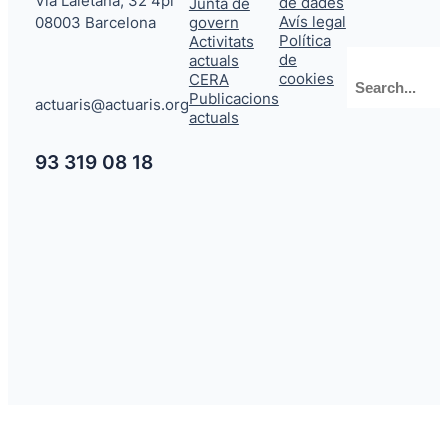
Via Laietana, 32 4pl
de dades
Junta de
Avís legal
08003 Barcelona
govern
Política
Activitats
de
actuals
Cerca
cookies
CERA
Publicacions
actuaris@actuaris.org
actuals
93 319 08 18