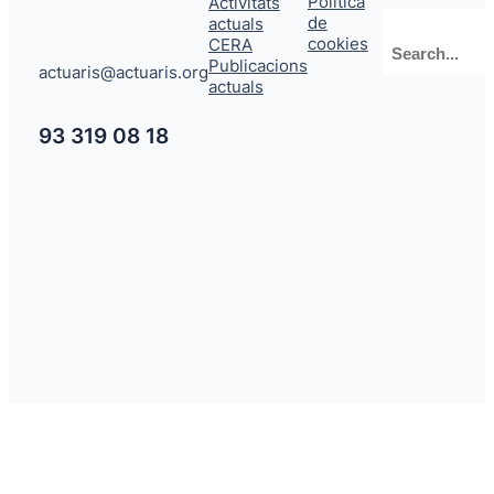
Política
Activitats
de
actuals
Cerca
cookies
CERA
Publicacions
actuaris@actuaris.org
actuals
93 319 08 18