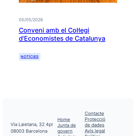
05/05/2026
Conveni amb el Col·legi
d’Economistes de Catalunya
NOTÍCIES
Contacte
Protecció
Home
Via Laietana, 32 4pl
de dades
Junta de
Avís legal
08003 Barcelona
govern