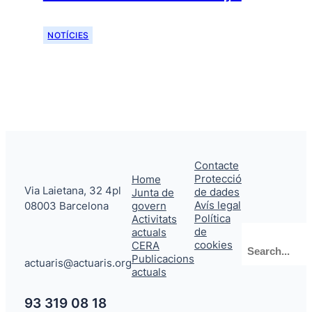
NOTÍCIES
Contacte
Protecció
Home
Via Laietana, 32 4pl
de dades
Junta de
Avís legal
08003 Barcelona
govern
Política
Activitats
de
actuals
Cerca
cookies
CERA
Publicacions
actuaris@actuaris.org
actuals
93 319 08 18