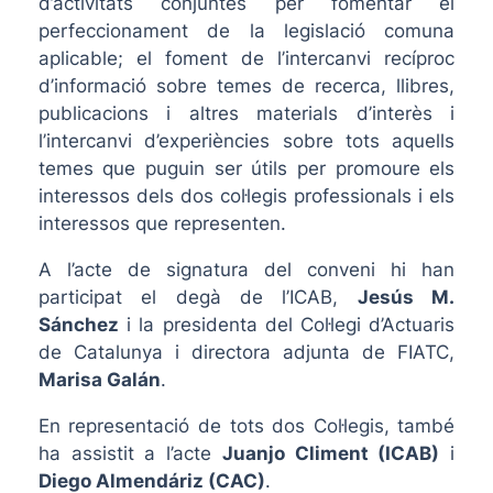
d’activitats conjuntes per fomentar el
perfeccionament de la legislació comuna
aplicable; el foment de l’intercanvi recíproc
d’informació sobre temes de recerca, llibres,
publicacions i altres materials d’interès i
l’intercanvi d’experiències sobre tots aquells
temes que puguin ser útils per promoure els
interessos dels dos col·legis professionals i els
interessos que representen.
A l’acte de signatura del conveni hi han
participat el degà de l’ICAB,
Jesús M.
Sánchez
i la presidenta del Col·legi d’Actuaris
de Catalunya i directora adjunta de FIATC,
Marisa Galán
.
En representació de tots dos Col·legis, també
ha assistit a l’acte
Juanjo Climent (ICAB)
i
Diego Almendáriz (CAC)
.