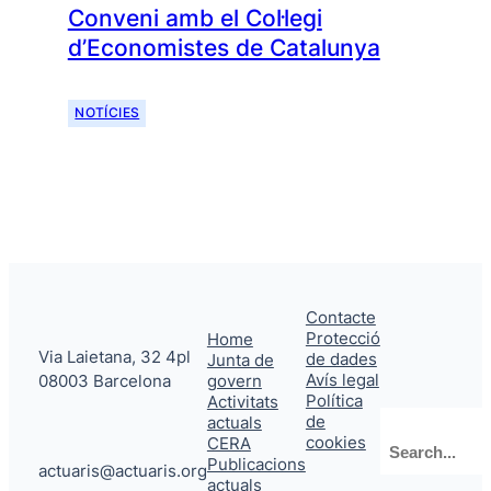
Conveni amb el Col·legi
d’Economistes de Catalunya
NOTÍCIES
Contacte
Protecció
Home
Via Laietana, 32 4pl
de dades
Junta de
Avís legal
08003 Barcelona
govern
Política
Activitats
de
actuals
Cerca
cookies
CERA
Publicacions
actuaris@actuaris.org
actuals