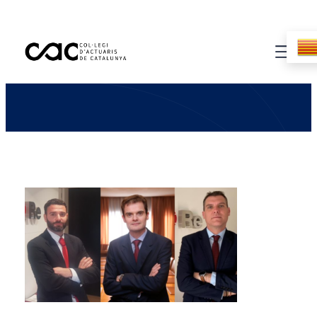
Webinar Món Sènior