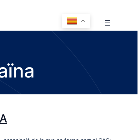
aïna
NA