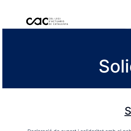
Sol
S