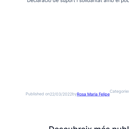
Declaració de suport i solidaritat amb el po
Categorie
Published on
by
22/03/2022
Rosa Maria Felipe