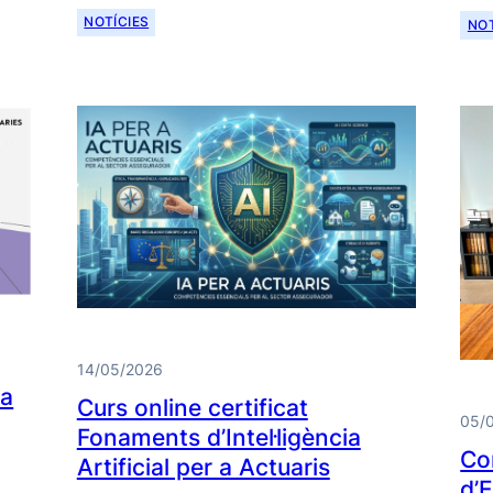
NOTÍCIES
NOT
14/05/2026
da
Curs online certificat
05/
Fonaments d’Intel·ligència
Co
Artificial per a Actuaris
d’