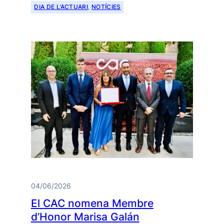
DIA DE L’ACTUARI
, 
NOTÍCIES
04/06/2026
El CAC nomena Membre
d’Honor Marisa Galán