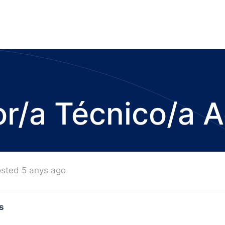
r/a Técnico/a A
sted 5 anys ago
s