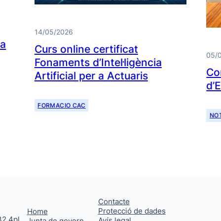
14/05/2026
da
Curs online certificat
05/
Fonaments d’Intel·ligència
Co
Artificial per a Actuaris
d’
FORMACIO CAC
NOT
Contacte
Protecció de dades
Home
32 4pl
Avís legal
Junta de govern