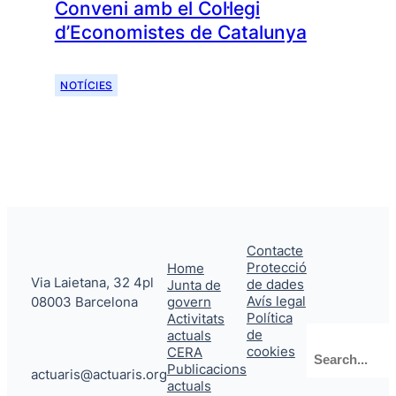
Conveni amb el Col·legi
d’Economistes de Catalunya
NOTÍCIES
Contacte
Protecció
Home
Via Laietana, 32 4pl
de dades
Junta de
Avís legal
08003 Barcelona
govern
Política
Activitats
de
actuals
Cerca
cookies
CERA
Publicacions
actuaris@actuaris.org
actuals