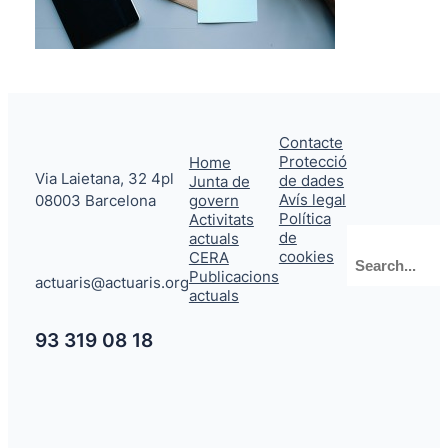
Contacte
Protecció
Home
Via Laietana, 32 4pl
de dades
Junta de
Avís legal
08003 Barcelona
govern
Política
Activitats
de
actuals
Cerca
cookies
CERA
Publicacions
actuaris@actuaris.org
actuals
93 319 08 18