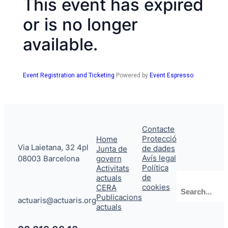
This event has expired
or is no longer
available.
Event Registration and Ticketing
Powered by
Event Espresso
Contacte
Protecció
Home
Via Laietana, 32 4pl
de dades
Junta de
Avís legal
08003 Barcelona
govern
Política
Activitats
de
actuals
cookies
CERA
Publicacions
actuaris@actuaris.org
actuals