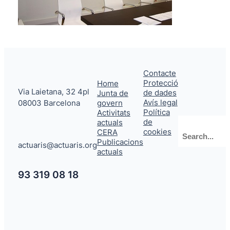
Contacte
Protecció
Home
Via Laietana, 32 4pl
de dades
Junta de
Avís legal
08003 Barcelona
govern
Política
Activitats
de
actuals
Cerca
cookies
CERA
Publicacions
actuaris@actuaris.org
actuals
93 319 08 18