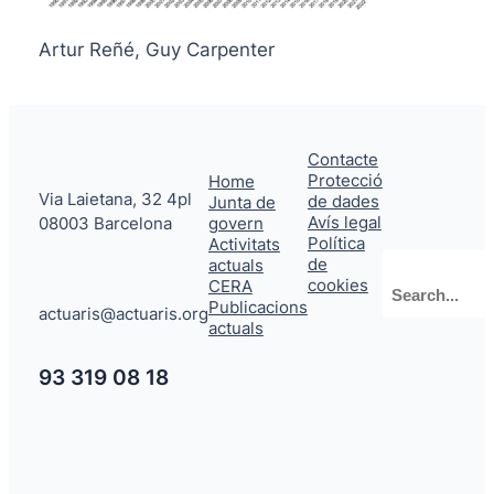
Artur Reñé, Guy Carpenter
Contacte
Protecció
Home
Via Laietana, 32 4pl
de dades
Junta de
Avís legal
08003 Barcelona
govern
Política
Activitats
de
actuals
Cerca
cookies
CERA
Publicacions
actuaris@actuaris.org
actuals
93 319 08 18