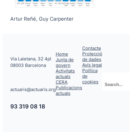
Artur Reñé, Guy Carpenter
Contacte
Protecció
Home
Via Laietana, 32 4pl
de dades
Junta de
Avís legal
08003 Barcelona
govern
Política
Activitats
de
actuals
Cerca
cookies
CERA
Publicacions
actuaris@actuaris.org
actuals
93 319 08 18