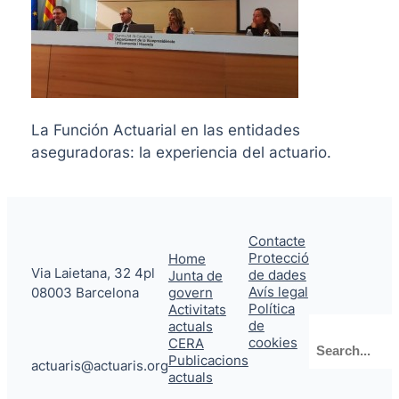
La Función Actuarial en las entidades
aseguradoras: la experiencia del actuario.
Contacte
Protecció
Home
Via Laietana, 32 4pl
de dades
Junta de
Avís legal
08003 Barcelona
govern
Política
Activitats
de
actuals
Cerca
cookies
CERA
Publicacions
actuaris@actuaris.org
actuals