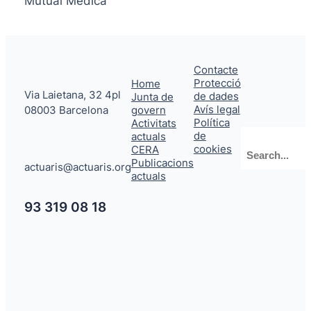
Mutual Medica
Contacte
Protecció
Home
Via Laietana, 32 4pl
de dades
Junta de
Avís legal
08003 Barcelona
govern
Política
Activitats
de
actuals
Cerca
cookies
CERA
Publicacions
actuaris@actuaris.org
actuals
93 319 08 18