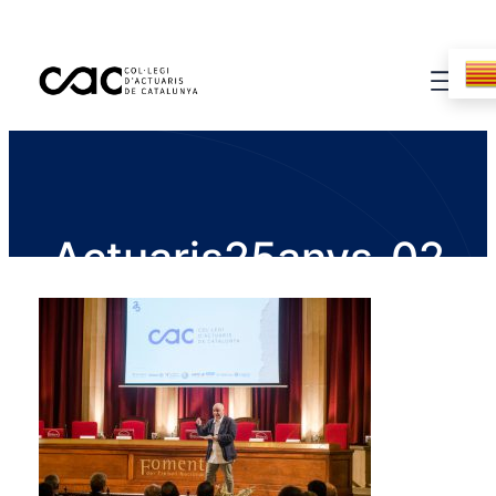
Actuaris25anys_02
00